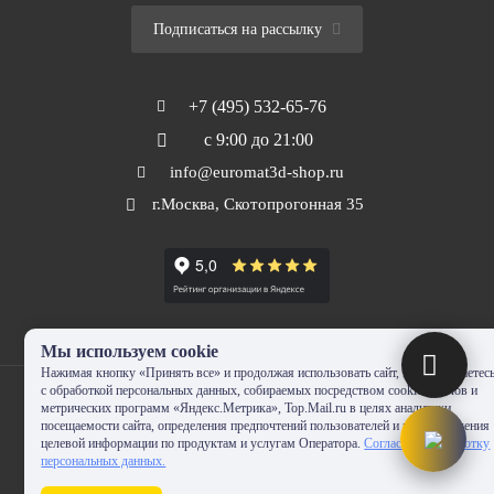
Подписаться на рассылку
+7 (495) 532-65-76
с 9:00 до 21:00
info@euromat3d-shop.ru
г.Москва, Скотопрогонная 35
Мы используем cookie
Нажимая кнопку «Принять все» и продолжая использовать сайт, Вы соглашаетес
с обработкой персональных данных, собираемых посредством cookie-файлов и
метрических программ «Яндекс.Метрика», Top.Mail.ru в целях аналитики
посещаемости сайта, определения предпочтений пользователей и предоставления
целевой информации по продуктам и услугам Оператора.
Согласие на обработку
© 2010-2024 - EUROMAT|3D-SHOP.RU. Все права защищены. Копирование
персональных данных.
запрещено