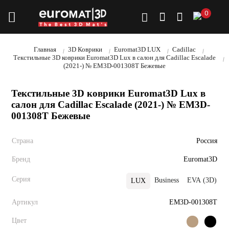
0
Главная
3D Коврики
Euromat3D LUX
Cadillac
Текстильные 3D коврики Euromat3D Lux в салон для Cadillac Escalade
(2021-) № EM3D-001308T Бежевые
Текстильные 3D коврики Euromat3D Lux в
салон для Cadillac Escalade (2021-) № EM3D-
001308T Бежевые
Страна
Россия
Бренд
Euromat3D
Серия
Business
EVA (3D)
P
LUX
Артикул
EM3D-001308T
Цвет