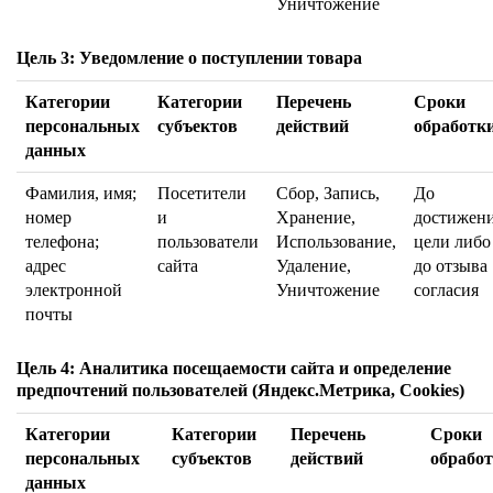
Уничтожение
Цель 3: Уведомление о поступлении товара
Категории
Категории
Перечень
Сроки
персональных
субъектов
действий
обработк
данных
Фамилия, имя;
Посетители
Сбор, Запись,
До
номер
и
Хранение,
достижен
телефона;
пользователи
Использование,
цели либо
адрес
сайта
Удаление,
до отзыва
электронной
Уничтожение
согласия
почты
Цель 4: Аналитика посещаемости сайта и определение
предпочтений пользователей (Яндекс.Метрика, Cookies)
Категории
Категории
Перечень
Сроки
персональных
субъектов
действий
обрабо
данных