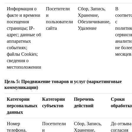
Информация о
Посетители
Сбор, Запись,
В
факте и времени
и
Хранение,
соответ
посещения
пользователи
Обезличивание,
с
страницы; IP-
сайта
Удаление
полити
адрес; данные об
сервисо
аппаратных
аналити
событиях;
не более
файлы Cookies;
месяцев
сведения о
местоположении
Цель 5: Продвижение товаров и услуг (маркетинговые
коммуникации)
Категории
Категории
Перечень
Сроки
персональных
субъектов
действий
обработк
данных
Номер
Посетители
Сбор, Запись,
До отзыва
телефона,
и
Хранение,
согласия