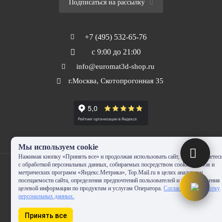
Подписаться на рассылку
+7 (495) 532-65-76
с 9:00 до 21:00
info@euromat3d-shop.ru
г.Москва, Скотопрогонная 35
Мы используем cookie
Нажимая кнопку «Принять все» и продолжая использовать сайт, Вы соглашаетес
с обработкой персональных данных, собираемых посредством cookie-файлов и
метрических программ «Яндекс.Метрика», Top.Mail.ru в целях аналитики
посещаемости сайта, определения предпочтений пользователей и предоставления
целевой информации по продуктам и услугам Оператора.
Согласие на обработку
© 2010-2024 - EUROMAT|3D-SHOP.RU. Все права защищены. Копирование
персональных данных.
запрещено
Принять все