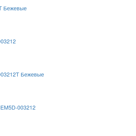
2T Бежевые
003212
-003212T Бежевые
№ EM5D-003212