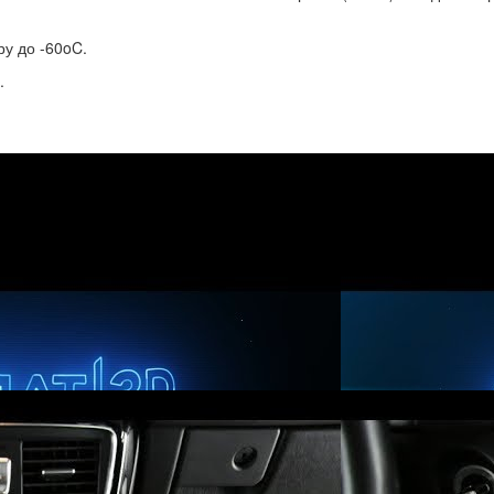
у до -60oC.
.