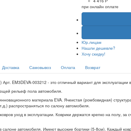
4 416 Р
при онлайн оплате
Юр.лицам
Нашли дешевле?
Хочу скидку!
Доставка
Самовывоз
Оплата
Возврат
) Арт. EM3DEVA-003212 - это отличный вариант для эксплуатации в
ующей рельеф пола автомобиля.
инновационного материала EVA. Ячеистая (ромбовидная) структура 
 т.д.) распространяться по салону автомобиля.
вров уход в эксплуатации. Коврики держатся крепко на полу, за с
 салоне автомобиля. Имеют высокие бортики (5-8см). Каждый ковр