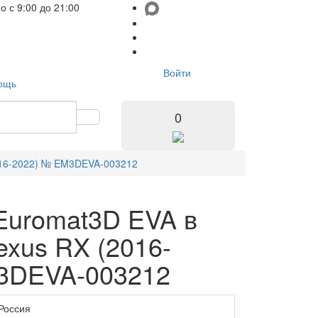
но
с 9:00 до 21:00
Войти
ощь
0
2016-2022) № EM3DEVA-003212
Euromat3D EVA в
exus RX (2016-
3DEVA-003212
Россия