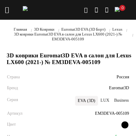
0
Главная
3D Коврики
Euromat3D EVA (3D Борт)
Lexus
3D коврики Euromat3D EVA в салон для Lexus LX600 (2021-) №
EM3DEVA-005109
3D коврики Euromat3D EVA в салон для Lexus
LX600 (2021-) № EM3DEVA-005109
Страна
Россия
Бренд
Euromat3D
Серия
LUX
Business
P
EVA (3D)
Артикул
EM3DEVA-005109
Цвет