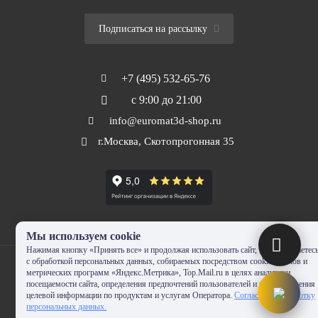
Подписаться на рассылку
+7 (495) 532-65-76
с 9:00 до 21:00
info@euromat3d-shop.ru
г.Москва, Скотопрогонная 35
Мы используем cookie
Нажимая кнопку «Принять все» и продолжая использовать сайт, Вы соглашаетес
с обработкой персональных данных, собираемых посредством cookie-файлов и
метрических программ «Яндекс.Метрика», Top.Mail.ru в целях аналитики
посещаемости сайта, определения предпочтений пользователей и предоставления
целевой информации по продуктам и услугам Оператора.
Согласие на обработку
© 2010-2024 - EUROMAT|3D-SHOP.RU. Все права защищены. Копирование
персональных данных.
запрещено