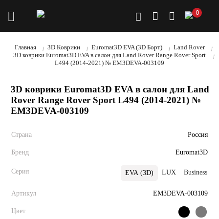
0
Главная
3D Коврики
Euromat3D EVA (3D Борт)
Land Rover
3D коврики Euromat3D EVA в салон для Land Rover Range Rover Sport
L494 (2014-2021) № EM3DEVA-003109
3D коврики Euromat3D EVA в салон для Land
Rover Range Rover Sport L494 (2014-2021) №
EM3DEVA-003109
Страна
Россия
Бренд
Euromat3D
Серия
LUX
Business
P
EVA (3D)
Артикул
EM3DEVA-003109
Цвет