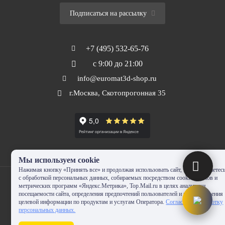
Подписаться на рассылку
+7 (495) 532-65-76
с 9:00 до 21:00
info@euromat3d-shop.ru
г.Москва, Скотопрогонная 35
Мы используем cookie
Нажимая кнопку «Принять все» и продолжая использовать сайт, Вы соглашаетес
с обработкой персональных данных, собираемых посредством cookie-файлов и
метрических программ «Яндекс.Метрика», Top.Mail.ru в целях аналитики
посещаемости сайта, определения предпочтений пользователей и предоставления
целевой информации по продуктам и услугам Оператора.
Согласие на обработку
© 2010-2024 - EUROMAT|3D-SHOP.RU. Все права защищены. Копирование
персональных данных.
запрещено