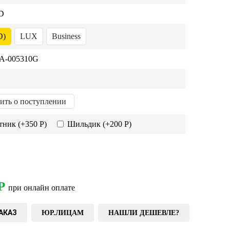
D
D)
LUX
Business
-005310G
ить о поступлении
тник
(+350 Р)
Шильдик
(+200 Р)
Р
при онлайн оплате
АКАЗ
ЮР.ЛИЦАМ
НАШЛИ ДЕШЕВЛЕ?