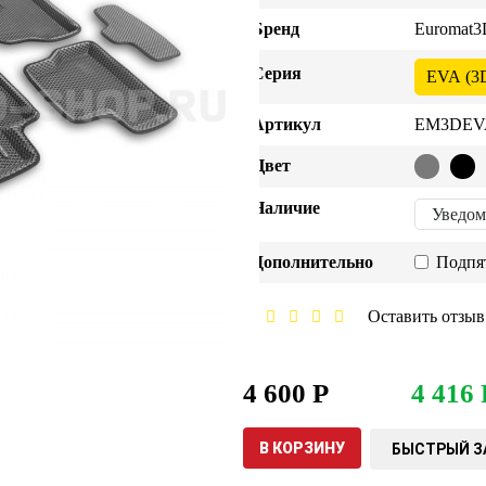
Бренд
Euromat3
Серия
EVA (3
Артикул
EM3DEVA
Цвет
Наличие
Уведом
Дополнительно
Подпя
Оставить отзыв
4 600 Р
4 416 
В КОРЗИНУ
БЫСТРЫЙ З