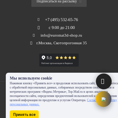
Подписаться на рассылку
+7 (495) 532-65-76
с 9:00 до 21:00
info@euromat3d-shop.ru
г.Москва, Скотопрогонная 35
Мы используем cookie
Нажимая кнопку «Принять все» и продолжая использовать сайт, Вы соглашаетес
с обработкой персональных данных, собираемых посредством cookie-файлов и
метрических программ «Яндекс.Метрика», Top.Mail.ru в целях аналитики
посещаемости сайта, определения предпочтений пользователей и предоставления
целевой информации по продуктам и услугам Оператора.
Согласие на обработку
© 2010-2024 - EUROMAT|3D-SHOP.RU. Все права защищены. Копирование
персональных данных.
запрещено
Принять все