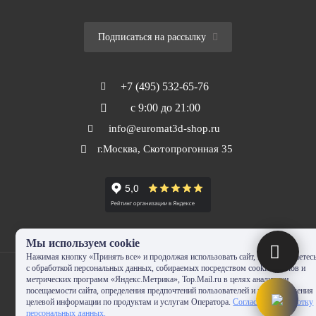
Подписаться на рассылку
+7 (495) 532-65-76
с 9:00 до 21:00
info@euromat3d-shop.ru
г.Москва, Скотопрогонная 35
Мы используем cookie
Нажимая кнопку «Принять все» и продолжая использовать сайт, Вы соглашаетес
с обработкой персональных данных, собираемых посредством cookie-файлов и
метрических программ «Яндекс.Метрика», Top.Mail.ru в целях аналитики
посещаемости сайта, определения предпочтений пользователей и предоставления
целевой информации по продуктам и услугам Оператора.
Согласие на обработку
© 2010-2024 - EUROMAT|3D-SHOP.RU. Все права защищены. Копирование
персональных данных.