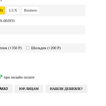
D)
LUX
Business
-002931
тник
(+350 Р)
Шильдик
(+200 Р)
Р
при онлайн оплате
АКАЗ
ЮР.ЛИЦАМ
НАШЛИ ДЕШЕВЛЕ?