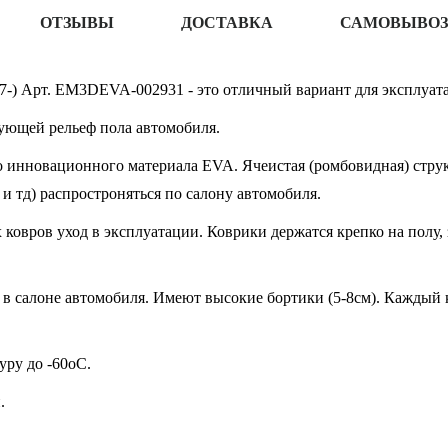
ОТЗЫВЫ
ДОСТАВКА
САМОВЫВОЗ
17-) Арт. EM3DEVA-002931 - это отличный вариант для эксплуата
ующей рельеф пола автомобиля.
 инновационного материала EVA. Ячеистая (ромбовидная) структ
 и тд) распростроняться по салону автомобиля.
овров уход в эксплуатации. Коврики держатся крепко на полу, 
в салоне автомобиля. Имеют высокие бортики (5-8см). Каждый к
ру до -60oC.
.