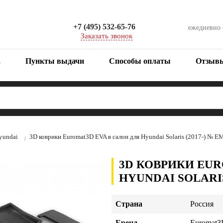
+7 (495) 532-65-76
ежедневно
Заказать звонок
а
Пункты выдачи
Способы оплаты
Отзыв
yundai
3D коврики Euromat3D EVA в салон для Hyundai Solaris (2017-) №
3D КОВРИКИ EUR
HYUNDAI SOLARIS
Страна
Россия
Бренд
Euromat3