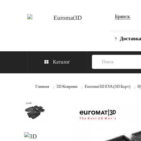
Брянск
Доставк
Каталог
Главная
3D Коврики
Euromat3D EVA (3D Борт)
H