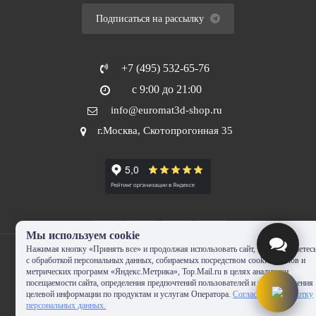
Подписаться на рассылку
+7 (495) 532-65-76
с 9:00 до 21:00
info@euromat3d-shop.ru
г.Москва, Скотопрогонная 35
Мы используем cookie
Нажимая кнопку «Принять все» и продолжая использовать сайт, Вы соглашаетес
с обработкой персональных данных, собираемых посредством cookie-файлов и
метрических программ «Яндекс.Метрика», Top.Mail.ru в целях аналитики
посещаемости сайта, определения предпочтений пользователей и предоставления
© 2010-2024 - EUROMAT|3D-SHOP.RU. Все права защищены. Копирование
целевой информации по продуктам и услугам Оператора.
Согласие на обработку
запрещено
персональных данных.