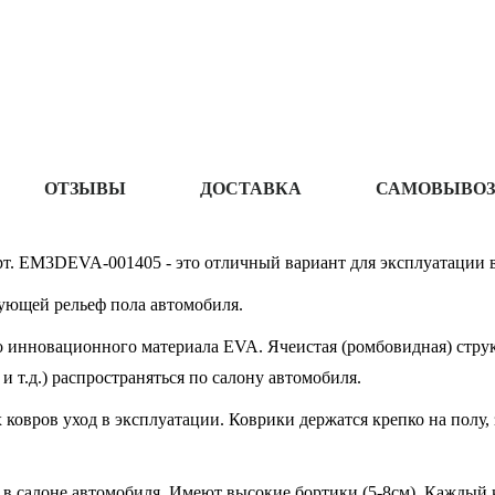
ОТЗЫВЫ
ДОСТАВКА
САМОВЫВОЗ
рт. EM3DEVA-001405 - это отличный вариант для эксплуатации в
ующей рельеф пола автомобиля.
 инновационного материала EVA. Ячеистая (ромбовидная) структ
 и т.д.) распространяться по салону автомобиля.
овров уход в эксплуатации. Коврики держатся крепко на полу, 
в салоне автомобиля. Имеют высокие бортики (5-8см). Каждый к