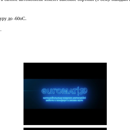
ру до -60oC.
.