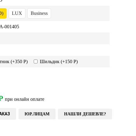
D)
LUX
Business
-001405
тник
(+350 Р)
Шильдик
(+150 Р)
Р
при онлайн оплате
АКАЗ
ЮР.ЛИЦАМ
НАШЛИ ДЕШЕВЛЕ?