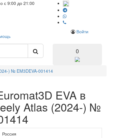
но
с 9:00 до 21:00
Войти
мощь
0
(2024-) № EM3DEVA-001414
Euromat3D EVA в
ely Atlas (2024-) №
01414
Россия