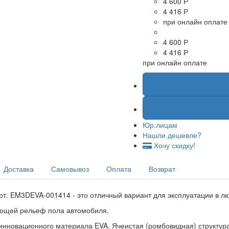
4 600 Р
4 416 Р
при онлайн оплате
4 600 Р
4 416 Р
при онлайн оплате
Юр.лицам
Нашли дешевле?
Хочу скидку!
Доставка
Самовывоз
Оплата
Возврат
Арт. EM3DEVA-001414 - это отличный вариант для эксплуатации в лю
ующей рельеф пола автомобиля.
инновационного материала EVA. Ячеистая (ромбовидная) структура 