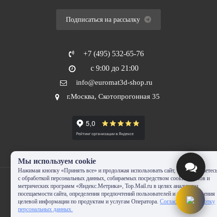
Подписаться на рассылку
+7 (495) 532-65-76
с 9:00 до 21:00
info@euromat3d-shop.ru
г.Москва, Скотопрогонная 35
Мы используем cookie
Нажимая кнопку «Принять все» и продолжая использовать сайт, Вы соглашаетес
с обработкой персональных данных, собираемых посредством cookie-файлов и
метрических программ «Яндекс.Метрика», Top.Mail.ru в целях аналитики
посещаемости сайта, определения предпочтений пользователей и предоставления
целевой информации по продуктам и услугам Оператора.
Согласие на обработку
© 2010-2024 - EUROMAT|3D-SHOP.RU. Все права защищены. Копирование
персональных данных.
запрещено