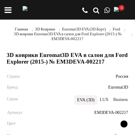
0
Главная
3D Коврики
Euromat3D EVA (3D Борт)
Ford
3D коврики Euromat3D EVA в салон для Ford Explorer (2015-) №
EM3DEVA-002217
3D коврики Euromat3D EVA в салон для Ford
Explorer (2015-) № EM3DEVA-002217
Страна
Россия
Бренд
Euromat3D
Серия
LUX
Business
P
EVA (3D)
Артикул
EM3DEVA-002217
Цвет