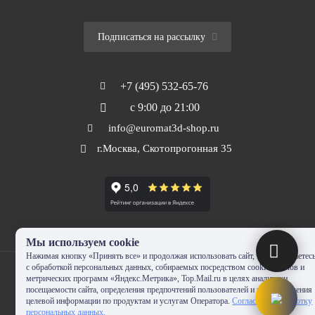
Подписаться на рассылку
+7 (495) 532-65-76
с 9:00 до 21:00
info@euromat3d-shop.ru
г.Москва, Скотопрогонная 35
Мы используем cookie
Нажимая кнопку «Принять все» и продолжая использовать сайт, Вы соглашаетес
с обработкой персональных данных, собираемых посредством cookie-файлов и
метрических программ «Яндекс.Метрика», Top.Mail.ru в целях аналитики
посещаемости сайта, определения предпочтений пользователей и предоставления
целевой информации по продуктам и услугам Оператора.
Согласие на обработку
© 2010-2024 - EUROMAT|3D-SHOP.RU. Все права защищены. Копирование
персональных данных.