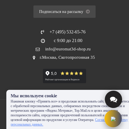
Подписаться на рассылку
+7 (495) 532-65-76
с 9:00 до 21:00
info@euromat3d-shop.ru
г.Москва, Скотопрогонная 35
Мы используем cookie
Нажимая кнопку «Принять все» и продолжая использовать сайт, Вы соглашаетес
с обработкой персональных данных, собираемых посредством cookie-файлов и
метрических программ «Яндекс.Метрика», Top.Mail.ru в целях аналитики
посещаемости сайта, определения предпочтений пользователей и предоставления
целевой информации по продуктам и услугам Оператора.
Согласие на обработку
© 2010-2024 - EUROMAT|3D-SHOP.RU. Все права защищены. Копирование
персональных данных.
запрещено