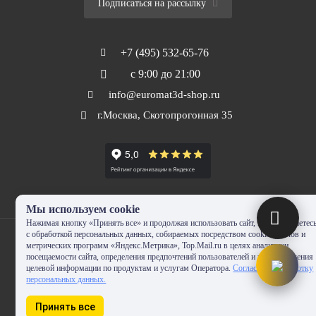
Подписаться на рассылку
+7 (495) 532-65-76
с 9:00 до 21:00
info@euromat3d-shop.ru
г.Москва, Скотопрогонная 35
Мы используем cookie
Нажимая кнопку «Принять все» и продолжая использовать сайт, Вы соглашаетес
с обработкой персональных данных, собираемых посредством cookie-файлов и
метрических программ «Яндекс.Метрика», Top.Mail.ru в целях аналитики
посещаемости сайта, определения предпочтений пользователей и предоставления
целевой информации по продуктам и услугам Оператора.
Согласие на обработку
© 2010-2024 - EUROMAT|3D-SHOP.RU. Все права защищены. Копирование
персональных данных.
запрещено
Принять все