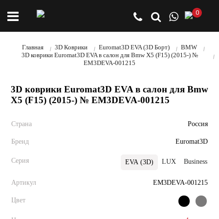
0
Главная
3D Коврики
Euromat3D EVA (3D Борт)
BMW
3D коврики Euromat3D EVA в салон для Bmw X5 (F15) (2015-) №
EM3DEVA-001215
3D коврики Euromat3D EVA в салон для Bmw
X5 (F15) (2015-) № EM3DEVA-001215
Страна
Россия
Бренд
Euromat3D
Серия
LUX
Business
P
EVA (3D)
Артикул
EM3DEVA-001215
Цвет