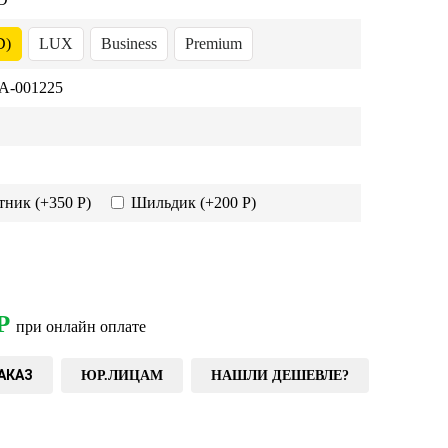
D)
LUX
Business
Premium
-001225
тник
(+350 Р)
Шильдик
(+200 Р)
Р
при онлайн оплате
АКАЗ
ЮР.ЛИЦАМ
НАШЛИ ДЕШЕВЛЕ?