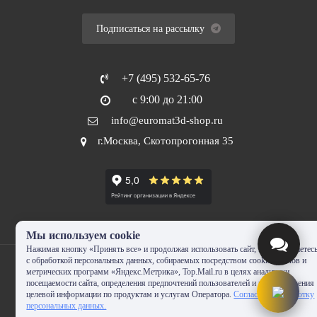
Подписаться на рассылку
+7 (495) 532-65-76
с 9:00 до 21:00
info@euromat3d-shop.ru
г.Москва, Скотопрогонная 35
Мы используем cookie
Нажимая кнопку «Принять все» и продолжая использовать сайт, Вы соглашаетес
с обработкой персональных данных, собираемых посредством cookie-файлов и
метрических программ «Яндекс.Метрика», Top.Mail.ru в целях аналитики
посещаемости сайта, определения предпочтений пользователей и предоставления
целевой информации по продуктам и услугам Оператора.
Согласие на обработку
© 2010-2024 - EUROMAT|3D-SHOP.RU. Все права защищены. Копирование
персональных данных.
запрещено