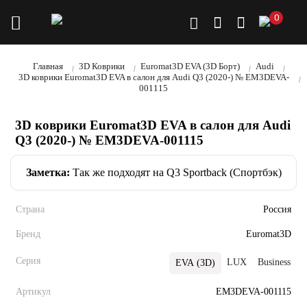
0
Главная
3D Коврики
Euromat3D EVA (3D Борт)
Audi
3D коврики Euromat3D EVA в салон для Audi Q3 (2020-) № EM3DEVA-
001115
3D коврики Euromat3D EVA в салон для Audi
Q3 (2020-) № EM3DEVA-001115
Заметка:
Так же подходят на Q3 Sportback (Спортбэк)
Страна
Россия
Бренд
Euromat3D
Серия
LUX
Business
P
EVA (3D)
Артикул
EM3DEVA-001115