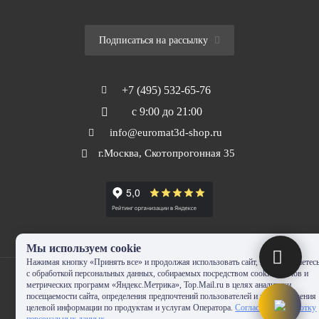
Подписаться на рассылку
+7 (495) 532-65-76
с 9:00 до 21:00
info@euromat3d-shop.ru
г.Москва, Скотопрогонная 35
Мы используем cookie
Нажимая кнопку «Принять все» и продолжая использовать сайт, Вы соглашаетес
с обработкой персональных данных, собираемых посредством cookie-файлов и
метрических программ «Яндекс.Метрика», Top.Mail.ru в целях аналитики
посещаемости сайта, определения предпочтений пользователей и предоставления
целевой информации по продуктам и услугам Оператора.
Согласие на обработку
© 2010-2024 - EUROMAT|3D-SHOP.RU. Все права защищены. Копирование