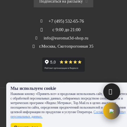
Подписаться на рассылку
+7 (495) 532-65-76
с 9:00 до 21:00
info@euromat3d-shop.ru
г.Москва, Скотопрогонная 35
Мы используем cookie
Нажимая кнопку «Принять все» и продолжая использовать сайт, Вы соглашаетес
с обработкой персональных данных, собираемых посредством cookie-файлов и
метрических программ «Яндекс.Метрика», Top.Mail.ru в целях аналитики
посещаемости сайта, определения предпочтений пользователей и предоставления
© 2010-2024 - EUROMAT|3D-SHOP.RU. Все права защищены. Копирование
целевой информации по продуктам и услугам Оператора.
Согласие на обработку
запрещено
персональных данных.