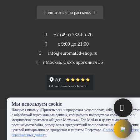
Подписаться на рассылку
+7 (495) 532-65-76
с 9:00 до 21:00
info@euromat3d-shop.ru
г.Москва, Скотопрогонная 35
Мы используем cookie
Нажимая кнопку «Принять все» и продолжая использовать сайт, Вы соглашаетес
с обработкой персональных данных, собираемых посредством cookie-файлов и
метрических программ «Яндекс.Метрика», Top.Mail.ru в целях аналитики
посещаемости сайта, определения предпочтений пользователей и предоставления
целевой информации по продуктам и услугам Оператора.
Согласие на обработку
© 2010-2024 - EUROMAT|3D-SHOP.RU. Все права защищены. Копирование
персональных данных.
запрещено