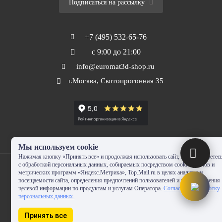
Подписаться на рассылку
+7 (495) 532-65-76
с 9:00 до 21:00
info@euromat3d-shop.ru
г.Москва, Скотопрогонная 35
Мы используем cookie
Нажимая кнопку «Принять все» и продолжая использовать сайт, Вы соглашаетес
с обработкой персональных данных, собираемых посредством cookie-файлов и
метрических программ «Яндекс.Метрика», Top.Mail.ru в целях аналитики
посещаемости сайта, определения предпочтений пользователей и предоставления
целевой информации по продуктам и услугам Оператора.
Согласие на обработку
© 2010-2024 - EUROMAT|3D-SHOP.RU. Все права защищены. Копирование
персональных данных.
запрещено
Принять все